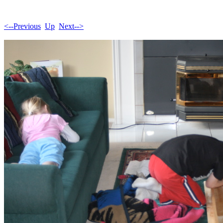
<--Previous
Up
Next-->