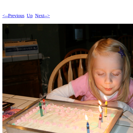
<--Previous
Up
Next-->